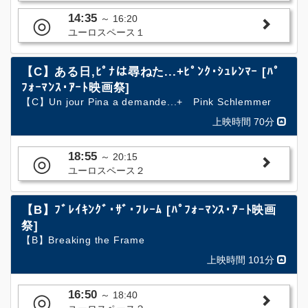
14:35
◎
～
16:20
ユーロスペース１
【C】ある日,ﾋﾟﾅは尋ねた...+ﾋﾟﾝｸ･ｼｭﾚﾝﾏｰ [ﾊﾟ
ﾌｫｰﾏﾝｽ･ｱｰﾄ映画祭]
【C】Un jour Pina a demande...+ Pink Schlemmer
上映時間 70分
18:55
◎
～
20:15
ユーロスペース２
【B】ﾌﾞﾚｲｷﾝｸﾞ･ｻﾞ･ﾌﾚｰﾑ [ﾊﾟﾌｫｰﾏﾝｽ･ｱｰﾄ映画
祭]
【B】Breaking the Frame
上映時間 101分
16:50
◎
～
18:40