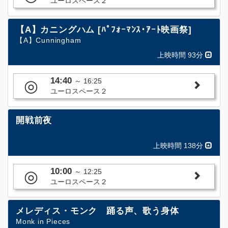
ユーロスペース２
【A】カニングハム [ﾊﾟﾌｫｰﾏﾝｽ･ｱｰﾄ映画祭]
【A】Cunningham
上映時間 93分
14:40
◎
～
16:25
ユーロスペース２
開戦前夜
上映時間 138分
10:00
◎
～
12:25
ユーロスペース２
メレディス・モンク 踊る声、歌う身体
Monk in Pieces